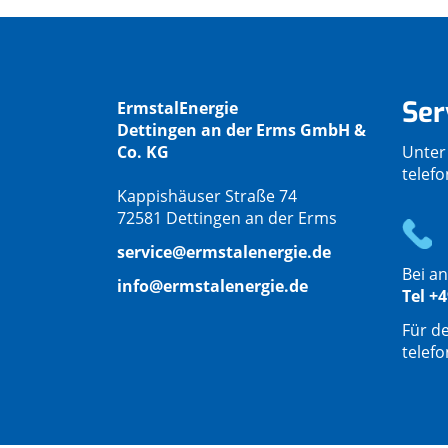
Ser
ErmstalEnergie
Dettingen an der Erms GmbH &
Co. KG
Unter
telef
Kappishäuser Straße 74
72581 Dettingen an der Erms
service@ermstalenergie.de
Bei an
info@ermstalenergie.de
Tel +4
Für d
telef